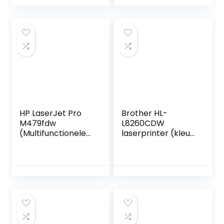
(Afdrukken,
kopiëren, scannen,
faxen) Inclusief 6
maanden Instant
Ink
HP LaserJet Pro
Brother HL-
M479fdw
L8260CDW
(Multifunctionele
laserprinter (kleur,
Kleuren
wifi, dubbelzijdig,
Laserprinter)
LCD-display, 256
Teams tot 10
MB geheugen), wit
gebruikers, Tot 27
ppm (zwart) en 27
ppm (kleur)