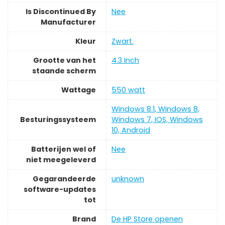
Is Discontinued By
‎Nee
Manufacturer
Kleur
‎Zwart.
Grootte van het
‎4.3 Inch
staande scherm
Wattage
‎550 watt
‎Windows 8.1, Windows 8,
Besturingssysteem
Windows 7, IOS, Windows
10, Android
Batterijen wel of
‎Nee
niet meegeleverd
Gegarandeerde
‎unknown
software-updates
tot
Brand
De HP Store openen