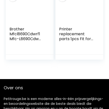
Brother
Printer
Mfcl8690Cdwrf1
replacement
Mfc-L8690Cdw
parts 1pcs Fit for
Professionele Alles
hp M402 M426
In Een Kleuren
427 M501 M506
Laserprinter Met
M527 M426DW
Mobiele En Cloud
M402DN M402DW
Mogelijkheden
M427FDW
M429FDW Duplex
Unit Assembly
RC4-3245-000CN
Over ons
Petitrouge.be is een moderne alles-in-één prijsvergelijkings-
en beoordelingswebsite die de beste deals biedt die
beschikbaar zijn op amazon en u op de hoogte houdt via de