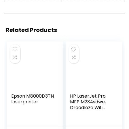
Related Products
Epson M8000D3TN
HP LaserJet Pro
laserprinter
MFP M234sdwe,
Draadloze Wifi
Monochroom
Laserprinter voor
thuiskantoor