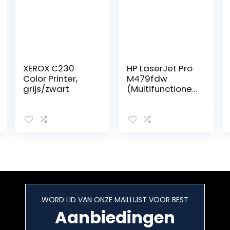
XEROX C230
HP LaserJet Pro
Color Printer,
M479fdw
grijs/zwart
(Multifunctionel
e Kleuren
Laserprinter)
Teams tot 10
gebruikers, Tot
27 ppm (zwart)
en 27 ppm
(kleur)
WORD LID VAN ONZE MAILLIJST VOOR BEST
Aanbiedingen