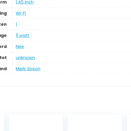
erm
‎1.45 Inch
ing
‎Wi-Fi
ten
‎1
age
‎11 watt
erd
‎Nee
tot
‎unknown
and
Merk: Epson