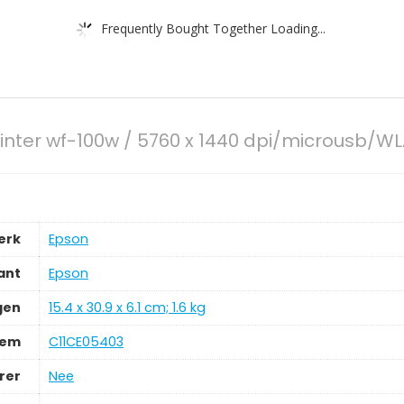
Frequently Bought Together Loading...
nter wf-100w / 5760 x 1440 dpi/microusb/W
erk
‎Epson
ant
‎Epson
gen
‎15.4 x 30.9 x 6.1 cm; 1.6 kg
tem
‎C11CE05403
rer
‎Nee