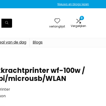
Nieuws en blogs lezen
0
Vergelijken
verlanglijst
eal van de dag
Blogs
krachtprinter wf-100w /
dpi/microusb/WLAN
rinter
son