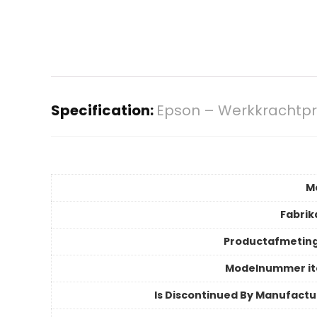
Specification:
Epson – Werkkrachtpri
M
Fabrik
Productafmetin
Modelnummer i
Is Discontinued By Manufactu