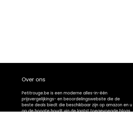
Over ons
Petitrouge.be is een moderne alles-in-één
prijsvergelijkings- en beoordelingswebsite die de
beste deals biedt die beschikbaar zijn op amazon en u
op de hoogte houdt via de laatst toegevoegde blogs.
Alle afbeeldingen zijn auteursrechtelijk beschermd
door hun respectievelijke eigenaren. Alle geciteerde
inhoud is afgeleid van hun respectievelijke bronnen.