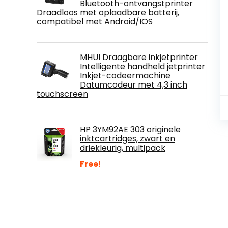
Bluetooth-ontvangstprinter
Draadloos met oplaadbare batterij,
compatibel met Android/IOS
MHUI Draagbare inkjetprinter
Intelligente handheld jetprinter
Inkjet-codeermachine
Datumcodeur met 4,3 inch
touchscreen
HP 3YM92AE 303 originele
inktcartridges, zwart en
driekleurig, multipack
Free!