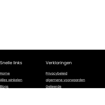
Snelle links
Verklaringen
Home
Privacybeleid
Alles winkelen
algemene voorwaarden
Blogs
Gelieerde
openbaarmaking
Onze webshops
Adverteren