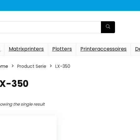
s
Matrixprinters
Plotters
Printeraccessoires
D
ome
Product Serie
‎LX-350
LX-350
owing the single result