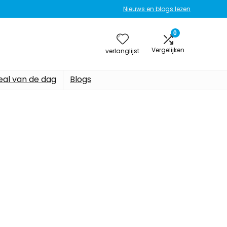
Nieuws en blogs lezen
0
Vergelijken
verlanglijst
eal van de dag
Blogs