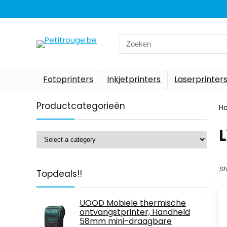
Search
for:
Fotoprinters
Inkjetprinters
Laserprinter
Productcategorieën
H
‎
Sh
Topdeals!!
UOOD Mobiele thermische
ontvangstprinter, Handheld
58mm mini-draagbare