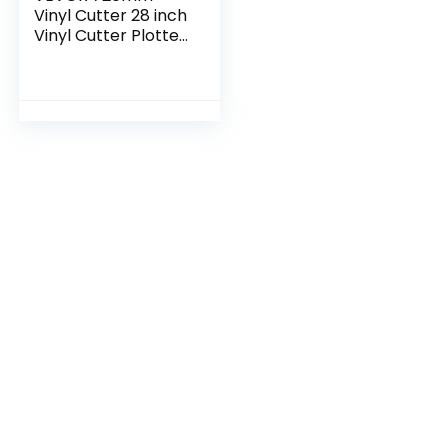
Vinyl Cutter 28 inch
Vinyl Cutter Plotter
Machine Donker
Vinyl Snijplotter 630
mm Snijbreedte
Snijplotter
Apparaat Cutter
Plotter met
standaard 3 x
mesjes