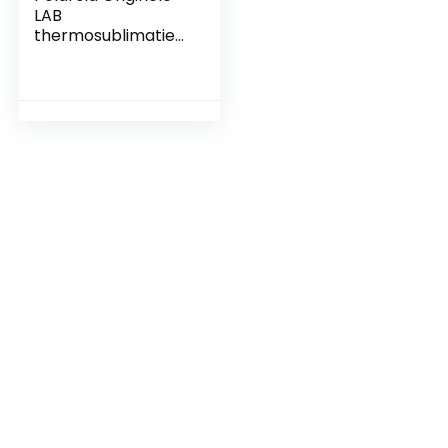
LAB
thermosublimatiep
rinter.