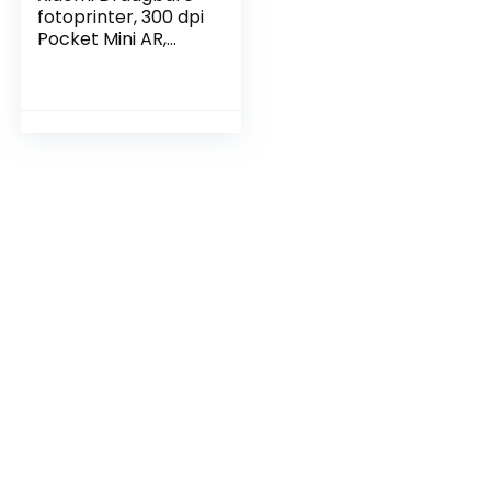
fotoprinter, 300 dpi
Pocket Mini AR,
fotoprinter, 500
mAh, fotoprinter,
zinkpapierprinter,
wit, A8, TEJ4018GL